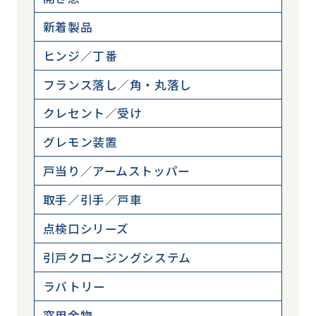
新着製品
ヒンジ／丁番
フランス落し／角・丸落し
クレセント／受け
グレモン装置
戸当り／アームストッパー
取手／引手／戸車
点検口シリーズ
引戸クロージングシステム
ラバトリー
窓用金物