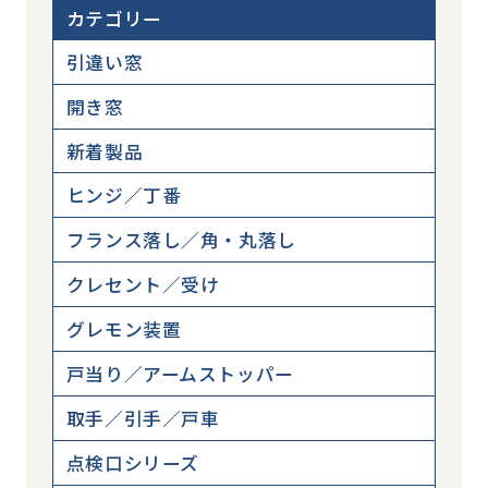
カテゴリー
引違い窓
開き窓
新着製品
ヒンジ／丁番
フランス落し／角・丸落し
クレセント／受け
グレモン装置
戸当り／アームストッパー
取手／引手／戸車
点検口シリーズ