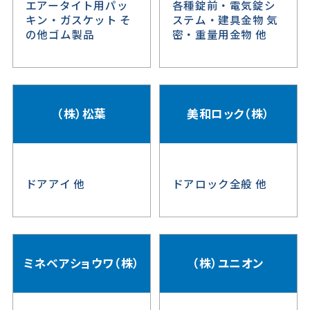
エアータイト用パッ
各種錠前・電気錠シ
キン・ガスケット そ
ステム・建具金物 気
の他ゴム製品
密・重量用金物 他
（株）松葉
美和ロック（株）
ドアアイ 他
ドアロック全般 他
ミネベアショウワ（株）
（株）ユニオン