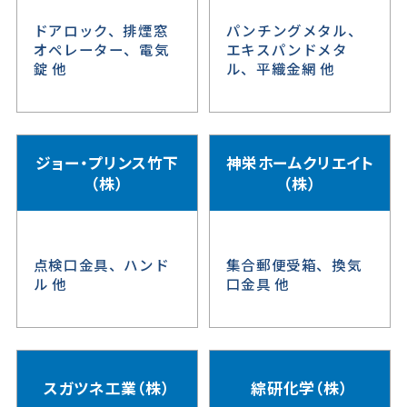
ドアロック、排煙窓
パンチングメタル、
オペレーター、電気
エキスパンドメタ
錠 他
ル、平織金網 他
ジョー・プリンス竹下
神栄ホームクリエイト
（株）
（株）
点検口金具、ハンド
集合郵便受箱、換気
ル 他
口金具 他
スガツネ工業（株）
綜研化学（株）