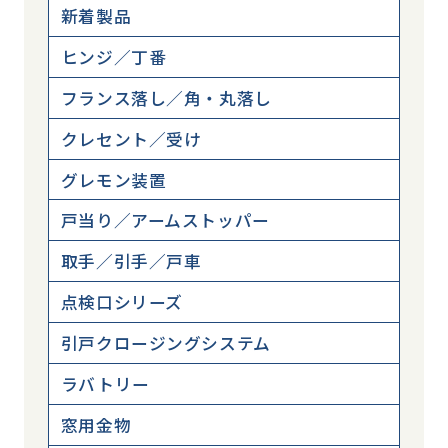
新着製品
ヒンジ／丁番
フランス落し／角・丸落し
クレセント／受け
グレモン装置
戸当り／アームストッパー
取手／引手／戸車
点検口シリーズ
引戸クロージングシステム
ラバトリー
窓用金物