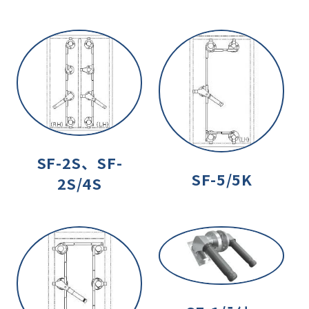
SF-2S、SF-
SF-5/5K
2S/4S