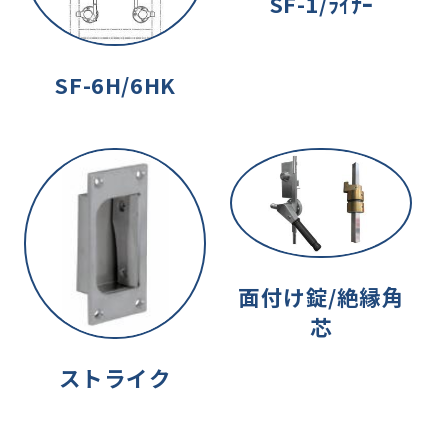
SF-1/ﾗｲﾅｰ
SF-6H/6HK
面付け錠/絶縁角
芯
ストライク