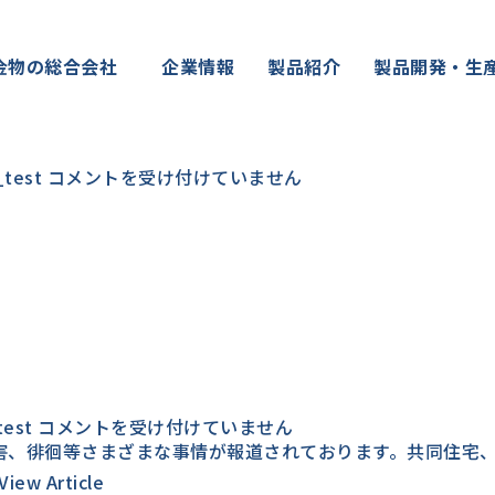
金物の総合会社
企業情報
製品紹介
製品開発・生
ホー
_test
コメントを受け付けていません
ム
ペー
ジ
リ
ニュー
ア
ル
公
開
は
ま
test
コメントを受け付けていません
も
被害、徘徊等さまざまな事情が報道されております。共同住宅
る
ん
View Article