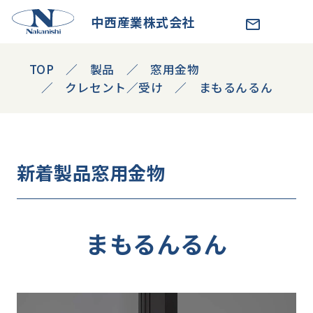
中西産業株式会社
TOP
製品
窓用金物
クレセント／受け
まもるんるん
新着製品
窓用金物
まもるんるん
動
画