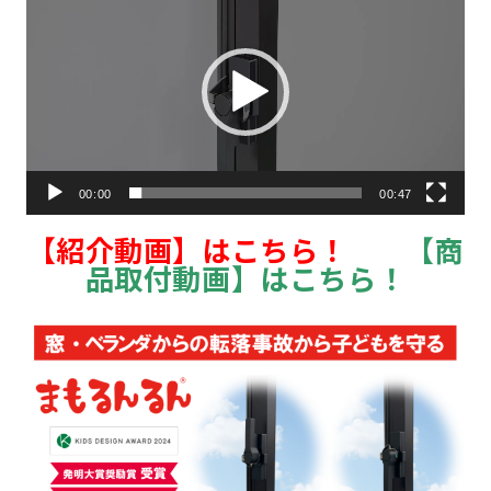
プ
レー
ヤー
00:00
00:47
【
紹介動画】はこちら！
【商
品取付動画】はこちら！