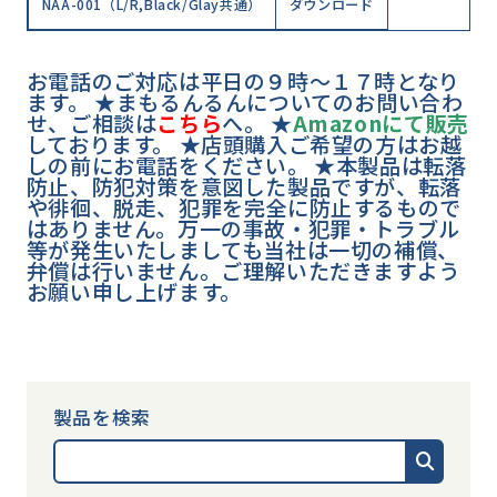
NAA-001（L/R,Black/Glay共通）
ダウンロード
お電話のご対応は平日の９時～１７時となり
ます。 ★まもるんるんについてのお問い合わ
せ、ご相談は
こちら
へ。
★
Amazonにて販売
しております。 ★店頭購入ご希望の方はお越
しの前にお電話をください。 ★本製品は転落
防止、防犯対策を意図した製品ですが、転落
や徘徊、脱走、犯罪を完全に防止するもので
はありません。万一の事故・犯罪・トラブル
等が発生いたしましても当社は一切の補償、
弁償は行いません。ご理解いただきますよう
お願い申し上げます。
製品を検索