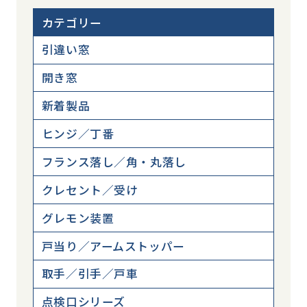
カテゴリー
引違い窓
開き窓
新着製品
ヒンジ／丁番
フランス落し／角・丸落し
クレセント／受け
グレモン装置
戸当り／アームストッパー
取手／引手／戸車
点検口シリーズ