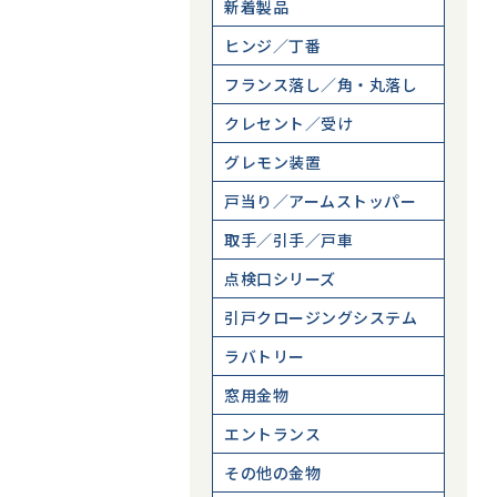
新着製品
ヒンジ／丁番
フランス落し／角・丸落し
クレセント／受け
グレモン装置
戸当り／アームストッパー
取手／引手／戸車
点検口シリーズ
引戸クロージングシステム
ラバトリー
窓用金物
エントランス
その他の金物