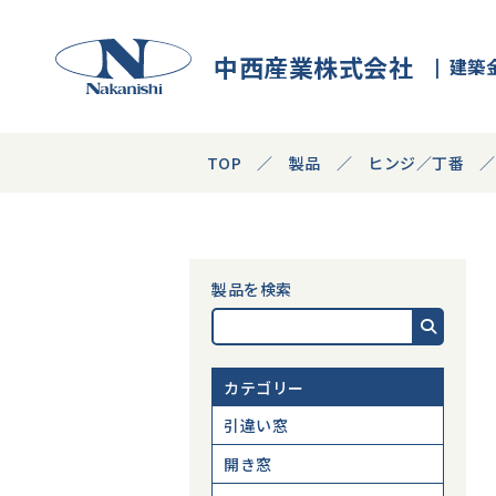
中西産業株式会社
建築
TOP
製品
ヒンジ／丁番
製品を検索
カテゴリー
引違い窓
開き窓