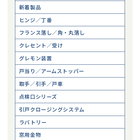
新着製品
ヒンジ／丁番
フランス落し／角・丸落し
クレセント／受け
グレモン装置
戸当り／アームストッパー
取手／引手／戸車
点検口シリーズ
引戸クロージングシステム
ラバトリー
窓用金物