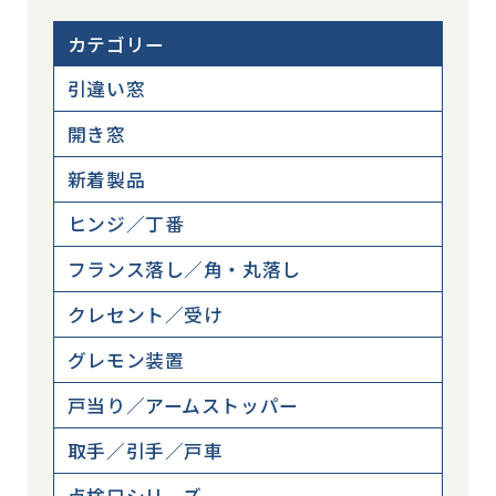
カテゴリー
引違い窓
開き窓
新着製品
ヒンジ／丁番
フランス落し／角・丸落し
クレセント／受け
グレモン装置
戸当り／アームストッパー
取手／引手／戸車
点検口シリーズ