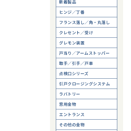
新着製品
ヒンジ／丁番
フランス落し／角・丸落し
クレセント／受け
グレモン装置
戸当り／アームストッパー
取手／引手／戸車
点検口シリーズ
引戸クロージングシステム
ラバトリー
窓用金物
エントランス
その他の金物