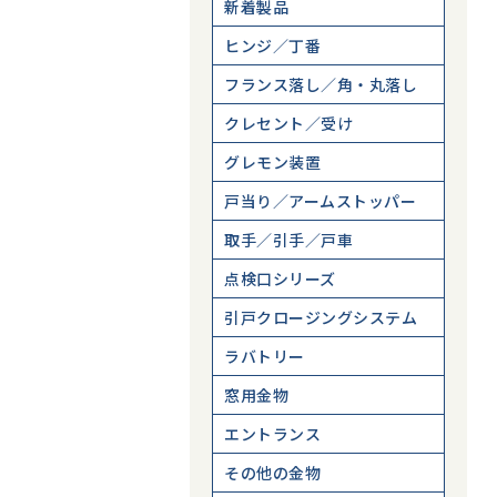
新着製品
ヒンジ／丁番
フランス落し／角・丸落し
クレセント／受け
グレモン装置
戸当り／アームストッパー
取手／引手／戸車
点検口シリーズ
引戸クロージングシステム
ラバトリー
窓用金物
エントランス
その他の金物