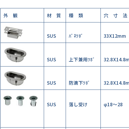
外 観
材 質
種 類
穴 寸 法
SUS
ﾊﾞﾈﾂﾎﾞ
33X12mm
SUS
上下兼用ﾂﾎﾞ
32.8X14.8
SUS
防滴下ﾂﾎﾞ
32.8X14.8
SUS
落し受け
φ18～28