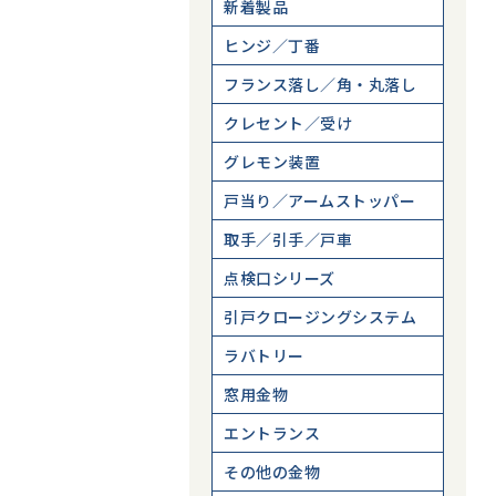
新着製品
ヒンジ／丁番
フランス落し／角・丸落し
クレセント／受け
グレモン装置
戸当り／アームストッパー
取手／引手／戸車
点検口シリーズ
引戸クロージングシステム
ラバトリー
窓用金物
エントランス
その他の金物