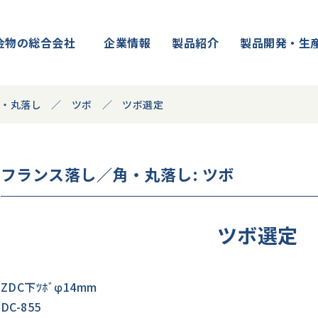
金物の総合会社
企業情報
製品紹介
製品開発・生
角・丸落し
ツボ
ツボ選定
フランス落し／角・丸落し
: ツボ
ツボ選定
ZDC下ﾂﾎﾞφ14mm
DC-855