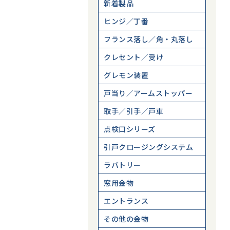
新着製品
ヒンジ／丁番
フランス落し／角・丸落し
クレセント／受け
グレモン装置
戸当り／アームストッパー
取手／引手／戸車
点検口シリーズ
引戸クロージングシステム
ラバトリー
窓用金物
エントランス
その他の金物