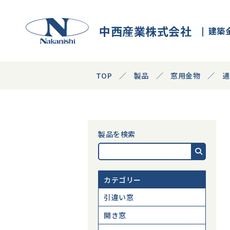
中西産業株式会社
建築
TOP
製品
窓用金物
通
製品を検索
カテゴリー
引違い窓
開き窓