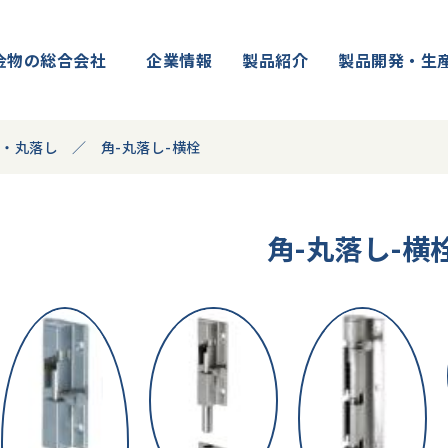
金物の総合会社
企業情報
製品紹介
製品開発・生
角・丸落し
角-丸落し-横栓
角-丸落し-横