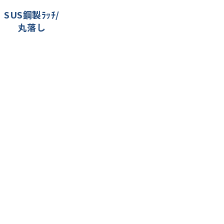
SUS鋼製ﾗｯﾁ/
丸落し