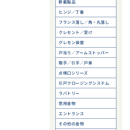
新着製品
ヒンジ／丁番
フランス落し／角・丸落し
クレセント／受け
グレモン装置
戸当り／アームストッパー
取手／引手／戸車
点検口シリーズ
引戸クロージングシステム
ラバトリー
窓用金物
エントランス
その他の金物