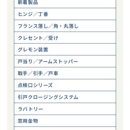
新着製品
ヒンジ／丁番
フランス落し／角・丸落し
クレセント／受け
グレモン装置
戸当り／アームストッパー
取手／引手／戸車
点検口シリーズ
引戸クロージングシステム
ラバトリー
窓用金物