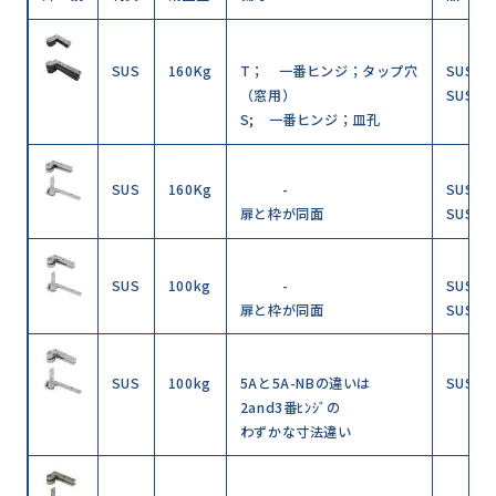
SUS
160Kg
T； 一番ヒンジ；タップ穴
SUS-P
（窓用）
SUS-P
S; 一番ヒンジ；皿孔
SUS
160Kg
-
SUS-P
扉と枠が同面
SUS-P
SUS
100kg
-
SUS-P
扉と枠が同面
SUS-P
SUS
100kg
5Aと5A-NBの違いは
SUS-P
2and3番ﾋﾝｼﾞの
わずかな寸法違い