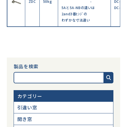
ZDC
50kg
-
DC-PH
5Aと5A-NBの違いは
DC-PH
2and3番ﾋﾝｼﾞの
わずかな寸法違い
製品を検索
カテゴリー
引違い窓
開き窓