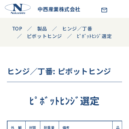
中西産業株式会社
TOP
製品
ヒンジ／丁番
ピボットヒンジ
ﾋﾟﾎﾞｯﾄﾋﾝｼﾞ選定
ヒンジ／丁番
: ピボットヒンジ
ﾋﾟﾎﾞｯﾄﾋﾝｼﾞ選定
外 観
材質
耐重量
備考
品 番