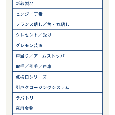
新着製品
ヒンジ／丁番
フランス落し／角・丸落し
クレセント／受け
グレモン装置
戸当り／アームストッパー
取手／引手／戸車
点検口シリーズ
引戸クロージングシステム
ラバトリー
窓用金物