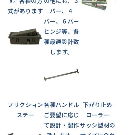
す。各種の方
の他にも、３
式があります
バー、４
バー、６バー
ヒンジ等、各
種最適設計致
します。
フリクション
各種ハンドル
下がり止め
ステー
ご要望に応じ
ローラー
て設計・製作
サッシ型材の