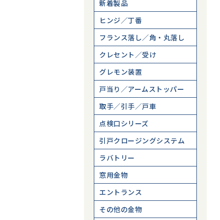
新着製品
ヒンジ／丁番
フランス落し／角・丸落し
クレセント／受け
グレモン装置
戸当り／アームストッパー
取手／引手／戸車
点検口シリーズ
引戸クロージングシステム
ラバトリー
窓用金物
エントランス
その他の金物