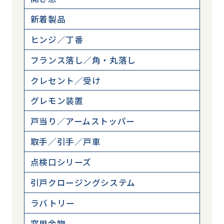
新着製品
ヒンジ／丁番
フランス落し／角・丸落し
クレセント／受け
グレモン装置
戸当り／アームストッパー
取手／引手／戸車
点検口シリーズ
引戸クロージングシステム
ラバトリー
窓用金物